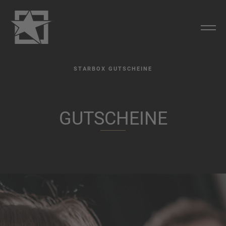
STARBOX GUTSCHEINE
G
U
T
S
C
H
E
I
N
E