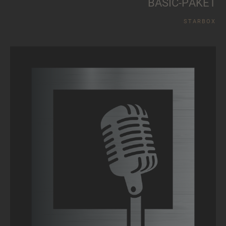
B
A
S
I
C
-
P
A
K
E
T
S
T
A
R
B
O
X