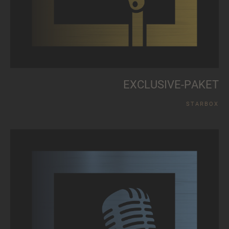
E
X
C
L
U
S
I
V
E
-
P
A
K
E
T
S
T
A
R
B
O
X