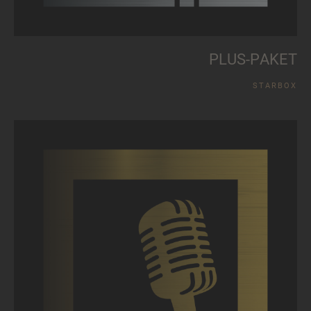
P
L
U
S
-
P
A
K
E
T
S
T
A
R
B
O
X