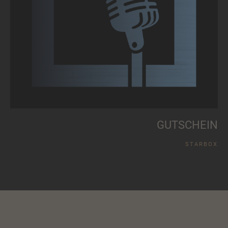
G
U
T
S
C
H
E
I
N
S
T
A
R
B
O
X